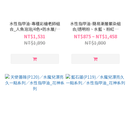
水性指甲油-專櫃彩繪老師組
水性指甲油-簡易漸層暈染組
合_人魚泡泡/4色+防水層/紫
合/透明粉、水藍、粉紅、
色、水藍、藍綠、白色、亮粉
Topcoat
NT$1,531
NT$875 ~ NT$1,458
Topcoat
NT$1,890
NT$1,800