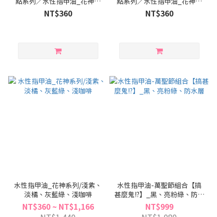
點系列／水性指甲油_花神系
點系列／水性指甲油_花神系
列
列
NT$360
NT$360
水性指甲油_花神系列/淺紫、
水性指甲油-萬聖節組合【搞
淡橘、灰藍綠、淺咖啡
甚麼鬼!?】_黑、亮粉綠、防水
層
NT$360 ~ NT$1,166
NT$999
NT$1,440
NT$1,080