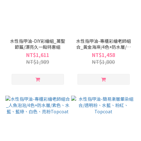
水性指甲油-DIY彩繪組_萬聖
水性指甲油-專櫃彩繪老師組
節篇/漂亮久一點特惠組
合_黃金海岸/4色+防水層/紫
色亮粉、黃色亮粉、橘色亮
NT$1,611
NT$1,458
粉、黑色、Topcoat
NT$1,989
NT$1,800