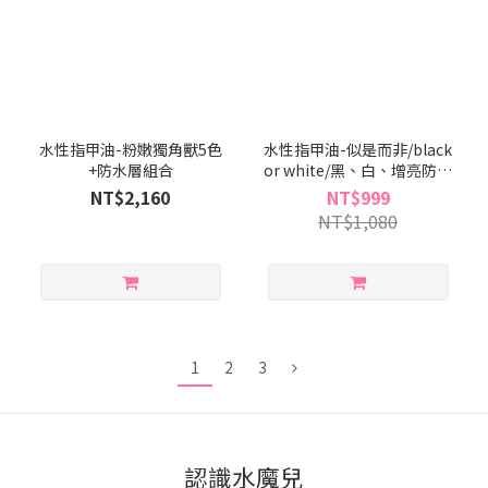
水性指甲油-粉嫩獨角獸5色
水性指甲油-似是而非/black
+防水層組合
or white/黑、白、增亮防水
層
NT$2,160
NT$999
NT$1,080
1
2
3
認識水魔兒