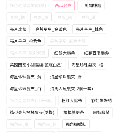
多色老鼠造型(隨機)
西瓜髮夾
西瓜蝴蝶結
貝殼_橘
貝殼_粉
貝殼_綠
貝殼_黃
亮片冰棒
亮片星星_金黃色
亮片星星_桃色
亮片星星_粉紫色
亮片星星_彩色魚鱗
亮片星星_淡彩漸層
紅鶴大緞帶
紅鶴西瓜緞帶
美國圖案小蝴蝶結(藍底白星)
海星珍珠髮夾_橘
海星珍珠髮夾_黃
海星珍珠髮夾_綠
海星珍珠髮夾_白
海馬人魚髮夾(2個一套)
粉色星星髮夾(2個一套)
粉紅大緞帶
彩虹蝴蝶結
造型亮片搖搖髮夾(隨機)
棒棒糖緞帶
鳳梨緞帶
獨角夾_金
獨角夾_銀
獨角蝴蝶結