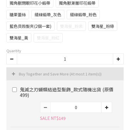
獨角獸閉眼印花小緞帶
獨角獸漸層印花緞帶
糖果蕾絲
縫線緞帶_灰色
縫線緞帶_粉色
藍色貝殼髮夾(2個一套)
雙海星_粉紫
雙海星_粉綠
雙海星_黃
雙海星_粉紅
Quantity
Buy Together and Save More
(At most 1 item(s))
鬼滅之刃蝴蝶結造型髮飾_款式隨機出貨 (原價
499)
SALE NT$149