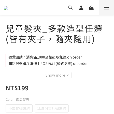
兒童髮夾_多款造型任選
(皆有夾子，隨夾隨用)
運費回饋：消費滿1000全館超取免運 on order
滿$4999 贈浮雕迪士尼彩妝組 (款式隨機) on order
Show more
NT$199
Color
: 西瓜髮夾
小雪花蝴蝶結
冰淇淋亮片蝴蝶結