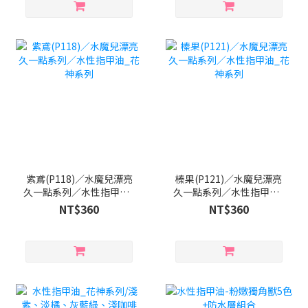
紫鳶(P118)／水魔兒漂亮
榛果(P121)／水魔兒漂亮
久一點系列／水性指甲油_
久一點系列／水性指甲油_
花神系列
花神系列
NT$360
NT$360