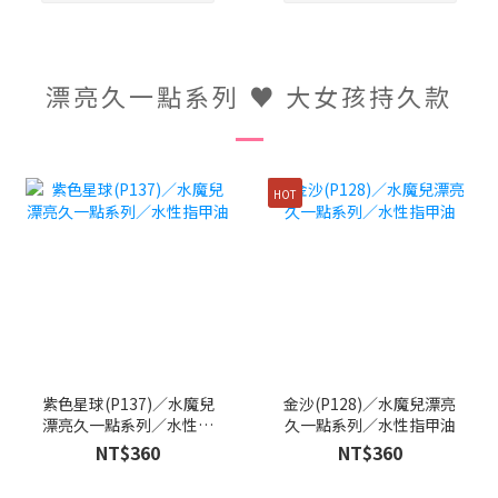
漂亮久一點系列 ♥ 大女孩持久款
HOT
紫色星球(P137)／水魔兒
金沙(P128)／水魔兒漂亮
漂亮久一點系列／水性指
久一點系列／水性指甲油
甲油
NT$360
NT$360