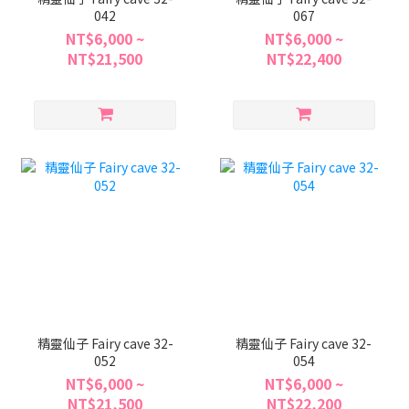
042
067
NT$6,000 ~
NT$6,000 ~
NT$21,500
NT$22,400
精靈仙子 Fairy cave 32-
精靈仙子 Fairy cave 32-
052
054
NT$6,000 ~
NT$6,000 ~
NT$21,500
NT$22,200