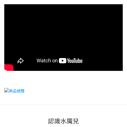
認識水魔兒