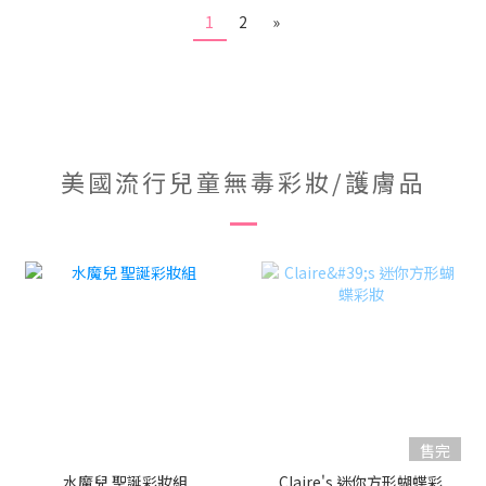
1
2
»
美國流行兒童無毒彩妝/護膚品
售完
水魔兒 聖誕彩妝組
Claire's 迷你方形蝴蝶彩