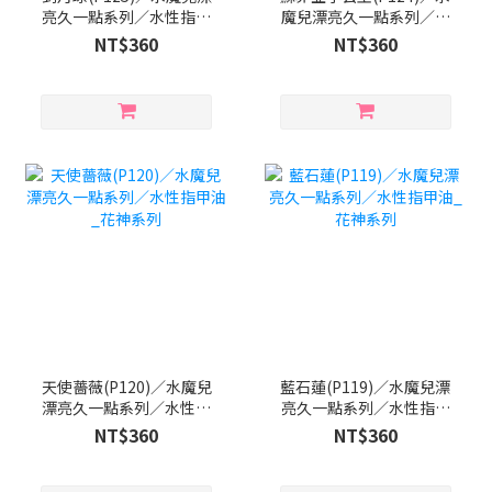
亮久一點系列／水性指甲
魔兒漂亮久一點系列／水
油
性指甲油
NT$360
NT$360
天使薔薇(P120)／水魔兒
藍石蓮(P119)／水魔兒漂
漂亮久一點系列／水性指
亮久一點系列／水性指甲
甲油_花神系列
油_花神系列
NT$360
NT$360