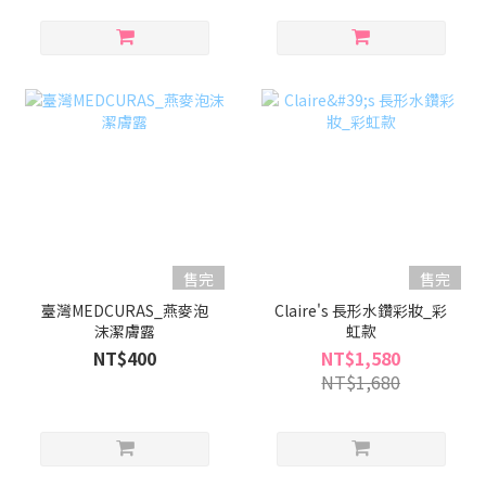
售完
售完
臺灣MEDCURAS_燕麥泡
Claire's 長形水鑽彩妝_彩
沫潔膚露
虹款
NT$400
NT$1,580
NT$1,680