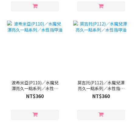
波希米亞(P110)／水魔兒
莫吉托(P112)／水魔兒漂
漂亮久一點系列／水性指
亮久一點系列／水性指甲
甲油
油
NT$360
NT$360