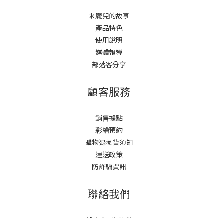
水魔兒的故事
產品特色
使用說明
媒體報導
部落客分享
顧客服務
銷售據點
彩繪預約
購物退換貨須知
運送政策
防詐騙資訊
聯絡我們