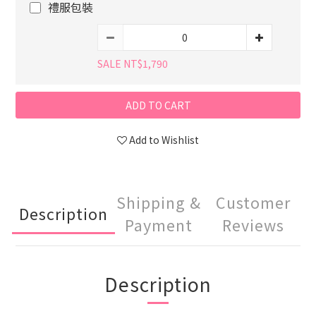
禮服包裝
SALE NT$1,790
ADD TO CART
Add to Wishlist
Shipping &
Customer
Description
Payment
Reviews
Description