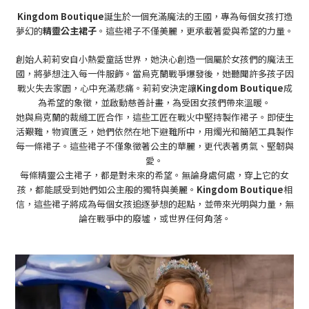
Kingdom Boutique
誕生於一個充滿魔法的王國，專為每個女孩打造
夢幻的
精靈公主裙子
。這些裙子不僅美麗，更承載著愛與希望的力量。
創始人莉莉安自小熱愛童話世界，她決心創造一個屬於女孩們的魔法王
國，將夢想注入每一件服飾。當烏克蘭戰爭爆發後，她聽聞許多孩子因
戰火失去家園，心中充滿悲痛。莉莉安決定讓
Kingdom Boutique
成
為希望的象徵，並啟動慈善計畫，為受困女孩們帶來溫暖。
她與烏克蘭的裁縫工匠合作，這些工匠在戰火中堅持製作裙子。即使生
活艱難，物資匱乏，她們依然在地下避難所中，用燭光和簡陋工具製作
每一條裙子。這些裙子不僅象徵著公主的華麗，更代表著勇氣、堅韌與
愛。
每條精靈公主裙子，都是對未來的希望。無論身處何處，穿上它的女
孩，都能感受到她們如公主般的獨特與美麗。
Kingdom Boutique
相
信，這些裙子將成為每個女孩追逐夢想的起點，並帶來光明與力量，無
論在戰爭中的廢墟，或世界任何角落。