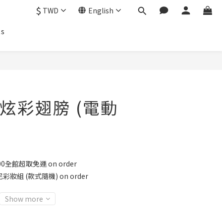
$
TWD
English
ts
炫彩翅膀 (電動
全館超取免運 on order
彩妝組 (款式隨機) on order
Show more