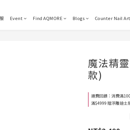
服
Event
Find AQMORE
Blogs
Counter Nail Ar
魔法精靈
款)
運費回饋：消費滿1000
滿$4999 贈浮雕迪士尼