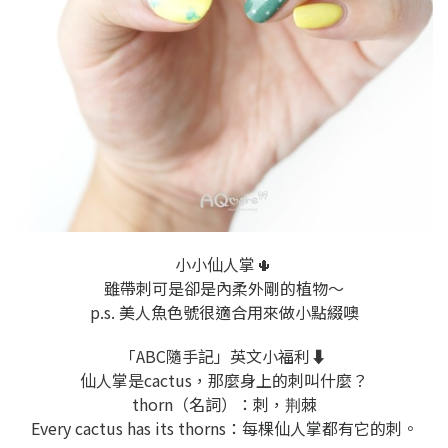
小小仙人掌
🌵
雖帶刺可是卻是內柔外剛的植物～
p.s. 美人魚色號很適合用來做小點綴噢
「ABC隨手記」英文小福利
⬇️
仙人掌是cactus，那麼身上的刺叫什麼？
thorn（名詞）：刺，荆棘
Every cactus has its thorns：
每棵仙人掌都有它的刺。