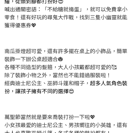
繪，從頭到腳都打扮好😍
喊出通關密語：「不給糖就搗蛋」，就可以免費拿小
零食！還有好玩的尋鬼大作戰，找到三隻小幽靈就能
獲得優惠券💖
南瓜掛燈超可愛，還有許多擺在桌上的小飾品，簡單
裝飾一下辦公桌超適合🎃
各種不同造型的髮箍，大人小孩戴都超可愛的🥰
除了裝飾小物之外，當然也不能錯過服裝啦！
經典迪士尼公主、巫師斗篷和帽子，
超多人氣角色裝
扮，讓孩子擁有不同的選擇😍
萬聖節當然就是要來喬裝打扮一下啦💖
小女孩最愛的迪士尼公主、男孩嚮往的小英雄，還有
大人也喜歡巫師斗篷，各式各樣的裝扮都有！