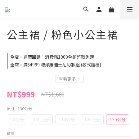
公主裙 / 粉色小公主裙
全店，運費回饋：消費滿1000全館超取免運
全店，滿$4999 贈浮雕迪士尼彩妝組 (款式隨機)
查看更多
NT$999
NT$1,680
尺寸
: 130公分
90公分
100公分
110公分
120公分
130公分
數量