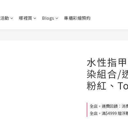
新活動
哪裡買
Blogs
專櫃彩繪預約
水性指甲
染組合/
粉紅、To
全店，運費回饋：消費
全店，滿$4999 贈