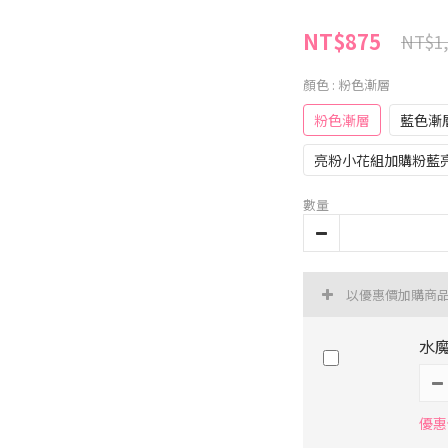
NT$875
NT$1,
顏色
: 粉色漸層
粉色漸層
藍色漸
亮粉小花組加購粉藍
數量
以優惠價加購商
水魔
優惠價