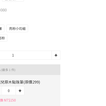
080
層
亮粉小花組
亮粉
品
(最多 1 件)
兒原木點珠筆(原價299)
 NT$150