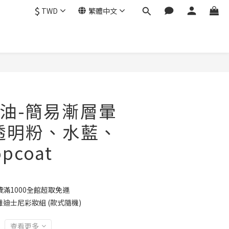
$
TWD
繁體中文
油-簡易漸層暈
透明粉、水藍、
pcoat
滿1000全館超取免運
浮雕迪士尼彩妝組 (款式隨機)
查看更多