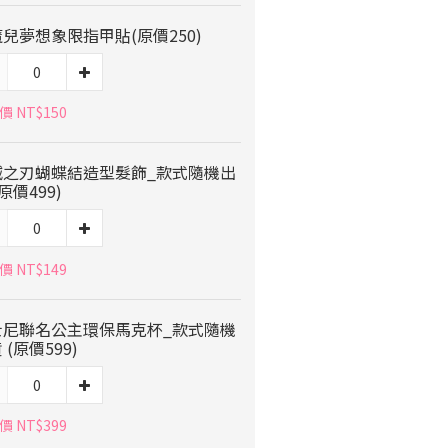
兒夢想象限指甲貼(原價250)
 NT$150
滅之刃蝴蝶結造型髮飾_款式隨機出
(原價499)
 NT$149
士尼聯名公主環保馬克杯_款式隨機
 (原價599)
 NT$399