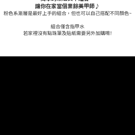
讓你在家當個業餘美甲師♪
粉色系漸層是最好上手的組合，
但也可以自己搭配不同顏色~
組合僅含指甲水
若家裡沒有點珠筆及貼紙需要另外加購唷!