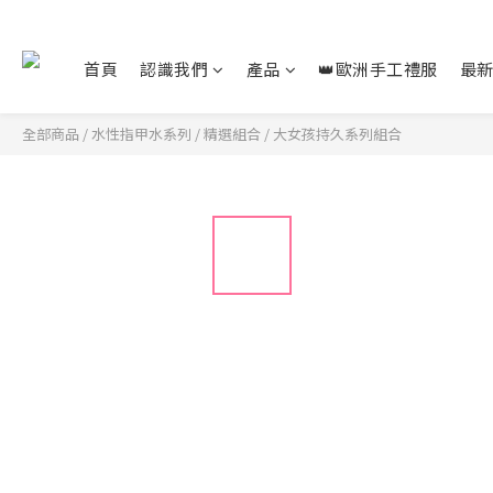
首頁
認識我們
產品
👑歐洲手工禮服
最
全部商品
/
水性指甲水系列
/
精選組合
/
大女孩持久系列組合