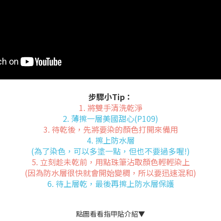
步驟小Tip：
1. 將雙手清洗乾淨
2. 薄擦一層美國甜心(P109)
3. 待乾後，先將要染的顏色打開來備用
4. 擦上防水層
(為了染色，可以多塗一點，但也不要過多喔!)
5. 立刻趁未乾前，用點珠筆沾取顏色輕輕染上
(因為防水層很快就會開始變稠，所以要迅速混和)
6. 待上層乾，最後再擦上防水層保護
點圖看看指甲貼介紹▼