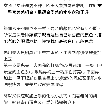
❤️
女孩小女孩都愛不釋手的美人魚魚尾彩妝刷四件組
一整套美美組合，最適合愛美的水水女孩了😘
每個孩子的膚色不一樣，適合的顏色也會有所不同，
所以這次老師
讓孩子親自選出自己最喜歡的顏色，搭
配老師的現場示範，慢慢找出最適合自己顏色😊
先用美人魚刷具沾上些許眼影，由淺到深慢慢地疊加
上去
第一步要先畫上大面積的打底色👉再來加上一層自己
最愛的主色系👉眼尾再補上一點深色打亮👉下面再
加上一層
下眼影👍最後畫上QQ嫩嫩的腮紅蘋果肌+水
潤櫻桃唇，美美的妝就完成啦😍
簡單又快速就能上手的化妝小技巧，跟著老師的講
解，輕鬆畫出漂亮又可愛的精緻妝容👧