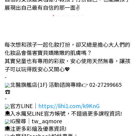
展現出自己最有自信的那一面✌
每次想和孩子一起化妝打扮，卻又總是擔心大人們的
化妝品會傷害寶貝嬌嫩嫩的肌膚嗎？
其實兒童也有專用的彩妝，安心使用
天然無毒，讓孩
子
可以
玩得既安心又開心💖
-
北醫旗艦店(1F) 活動諮詢專線👉
02-27299665
-
官方LINE｜
https://lihi1.com/k9KnG
加入水魔兒LINE官方帳號，不錯過更多課程資訊!
IG搜尋｜tw_aqmore
關注更多彩繪及優惠資訊
!
水魔兒Facebook粉絲專頁