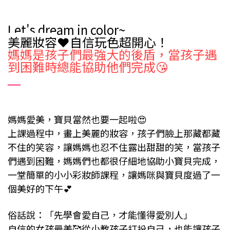
Let's dream in color~
美麗妝容
❤️自信玩色超開心！
媽媽是孩子們最強大的後盾，當孩子遇
到困難時總能協助他們完成😘
媽媽愛美，寶貝當然也要一起啦😍
上課過程中，畫上美麗的妝容，孩子們臉上那藏都藏
不住的笑容，讓媽媽也忍不住露出甜甜的笑，當孩子
們遇到困難，媽媽們也都很仔細地協助小寶貝完成，
一堂簡單的小小彩妝師課程，讓媽咪與寶貝度過了一
個美好的下午💕
俗話說：「先學會愛自己，才能懂得愛別人」
自信的女孩最美🥰從小教孩子打扮自己，也能讓孩子