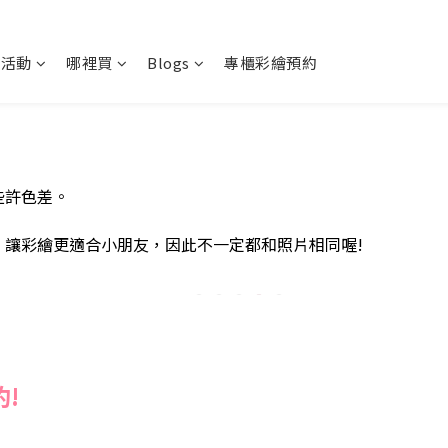
新活動
哪裡買
Blogs
專櫃彩繪預約
些許色差。
，讓彩繪更適合小朋友，因此不一定都和照片相同喔!
!