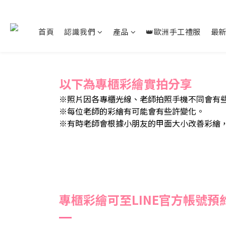
首頁
認識我們
產品
👑歐洲手工禮服
最
以下為專櫃彩繪實拍分享
※照片因各專櫃光線、老師拍照手機不同會有
※每位老師的彩繪有可能會有些許變化。
※有時老師會根據小朋友的甲面大小改善彩繪
專櫃彩繪可至LINE官方帳號預約