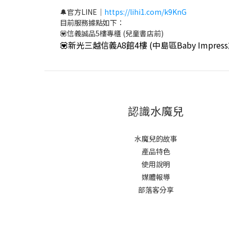
🔔官方LINE｜
https://lihi1.com/k9KnG
目前服務據點如下：
💟信義誠品5樓專櫃 (兒童書店前)
💟新光三越信義A8館4樓 (中島區Baby Impress
認識水魔兒
水魔兒的故事
產品特色
使用說明
媒體報導
部落客分享