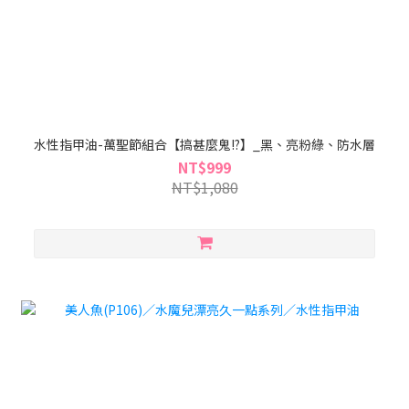
水性指甲油-萬聖節組合【搞甚麼鬼!?】_黑、亮粉綠、防水層
NT$999
NT$1,080