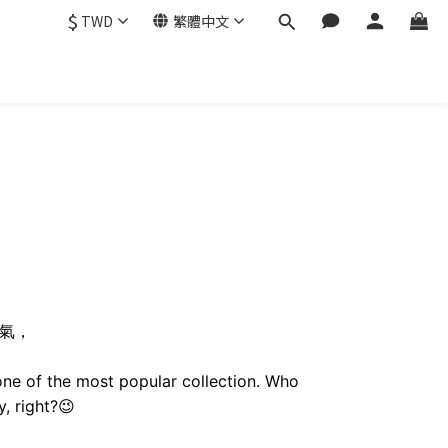
$
TWD
繁體中文
氣，
one of the most popular collection. Who
y, right?😉