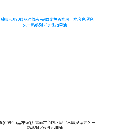
真(C090s)晶凍恆彩-亮面定色防水層／水魔兒漂亮久一
點系列／水性指甲油