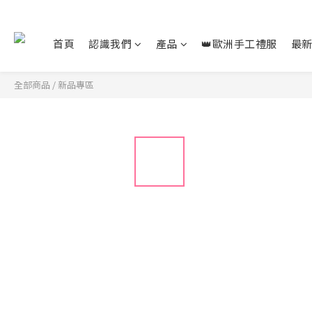
首頁
認識我們
產品
👑歐洲手工禮服
最
全部商品
/
新品專區